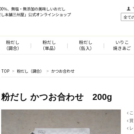
00％、無塩・無添加の美味しいおだし
だし本舗三州屋」公式オンラインショップ
粉だし
粉だし
粉だし
いりこ
|
|
|
（調合）
（単品）
（缶入）
焼きあご
TOP
>
粉だし（調合）
>
かつお合わせ
粉だし かつお合わせ 200g
こ
買
レ