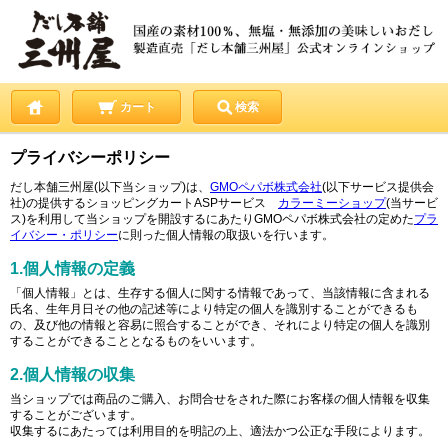
カート
検索
プライバシーポリシー
だし本舗三州屋(以下当ショップ)は、
GMOペパボ株式会社
(以下サービス提供会
社)の提供するショッピングカートASPサービス
カラーミーショップ
(当サービ
ス)を利用して当ショップを開設するにあたりGMOペパボ株式会社の定めた
プラ
イバシー・ポリシー
に則った個人情報の取扱いを行います。
1.個人情報の定義
「個人情報」とは、生存する個人に関する情報であって、当該情報に含まれる
氏名、生年月日その他の記述等により特定の個人を識別することができるも
の、及び他の情報と容易に照合することができ、それにより特定の個人を識別
することができることとなるものをいいます。
2.個人情報の収集
当ショップでは商品のご購入、お問合せをされた際にお客様の個人情報を収集
することがございます。
収集するにあたっては利用目的を明記の上、適法かつ公正な手段によります。