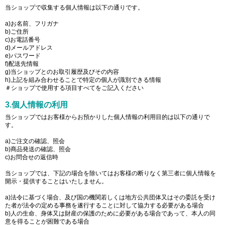
当ショップで収集する個人情報は以下の通りです。
a)お名前、フリガナ
b)ご住所
c)お電話番号
d)メールアドレス
e)パスワード
f)配送先情報
g)当ショップとのお取引履歴及びその内容
h)上記を組み合わせることで特定の個人が識別できる情報
＃ショップで使用する項目すべてをご記入ください
3.個人情報の利用
当ショップではお客様からお預かりした個人情報の利用目的は以下の通りで
す。
a)ご注文の確認、照会
b)商品発送の確認、照会
c)お問合せの返信時
当ショップでは、下記の場合を除いてはお客様の断りなく第三者に個人情報を
開示・提供することはいたしません。
a)法令に基づく場合、及び国の機関若しくは地方公共団体又はその委託を受け
た者が法令の定める事務を遂行することに対して協力する必要がある場合
b)人の生命、身体又は財産の保護のために必要がある場合であって、本人の同
意を得ることが困難である場合