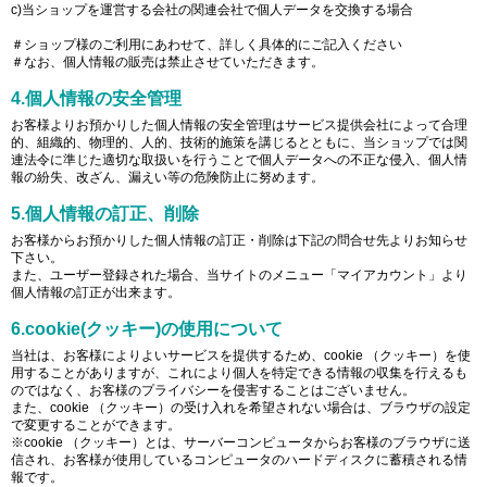
c)当ショップを運営する会社の関連会社で個人データを交換する場合
＃ショップ様のご利用にあわせて、詳しく具体的にご記入ください
＃なお、個人情報の販売は禁止させていただきます。
4.個人情報の安全管理
お客様よりお預かりした個人情報の安全管理はサービス提供会社によって合理
的、組織的、物理的、人的、技術的施策を講じるとともに、当ショップでは関
連法令に準じた適切な取扱いを行うことで個人データへの不正な侵入、個人情
報の紛失、改ざん、漏えい等の危険防止に努めます。
5.個人情報の訂正、削除
お客様からお預かりした個人情報の訂正・削除は下記の問合せ先よりお知らせ
下さい。
また、ユーザー登録された場合、当サイトのメニュー「マイアカウント」より
個人情報の訂正が出来ます。
6.cookie(クッキー)の使用について
当社は、お客様によりよいサービスを提供するため、cookie （クッキー）を使
用することがありますが、これにより個人を特定できる情報の収集を行えるも
のではなく、お客様のプライバシーを侵害することはございません。
また、cookie （クッキー）の受け入れを希望されない場合は、ブラウザの設定
で変更することができます。
※cookie （クッキー）とは、サーバーコンピュータからお客様のブラウザに送
信され、お客様が使用しているコンピュータのハードディスクに蓄積される情
報です。