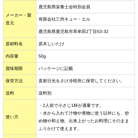
鹿児島県栄養士会特別会員
メーカー・製
有限会社三州キュー・エル
造元
鹿児島県鹿児島市草牟田2丁目53-32
原材料名
原木しいたけ
内容量
50g
賞味期限
パッケージに記載
保管方法
直射日光をさけ冷暗所に保管してください。
送料
送料別
・2人前で小さじ1杯が適量です。
・水から入れて汁物や煮物に使う以外にも、炒
使い方
め物や和え物、出来上がったお料理にそのまま
ふりかけて使えます。