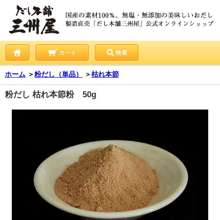
カート
検索
ホーム
＞
粉だし（単品）
＞
枯れ本節
粉だし 枯れ本節粉 50g