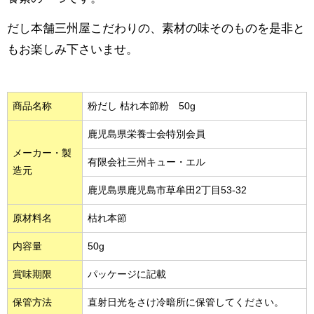
だし本舗三州屋こだわりの、素材の味そのものを是非と
もお楽しみ下さいませ。
商品名称
粉だし 枯れ本節粉 50g
鹿児島県栄養士会特別会員
メーカー・製
有限会社三州キュー・エル
造元
鹿児島県鹿児島市草牟田2丁目53-32
原材料名
枯れ本節
内容量
50g
賞味期限
パッケージに記載
保管方法
直射日光をさけ冷暗所に保管してください。